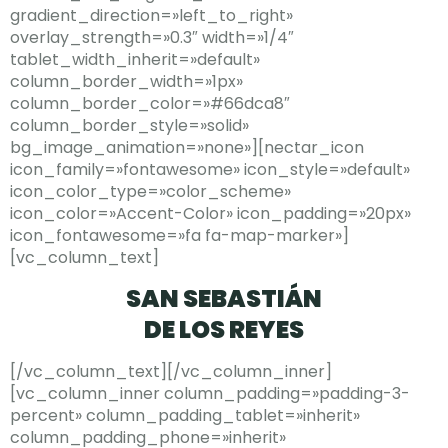
gradient_direction=»left_to_right»
overlay_strength=»0.3″ width=»1/4″
tablet_width_inherit=»default»
column_border_width=»1px»
column_border_color=»#66dca8″
column_border_style=»solid»
bg_image_animation=»none»][nectar_icon
icon_family=»fontawesome» icon_style=»default»
icon_color_type=»color_scheme»
icon_color=»Accent-Color» icon_padding=»20px»
icon_fontawesome=»fa fa-map-marker»]
[vc_column_text]
SAN SEBASTIÁN
DE LOS REYES
[/vc_column_text][/vc_column_inner]
[vc_column_inner column_padding=»padding-3-
percent» column_padding_tablet=»inherit»
column_padding_phone=»inherit»