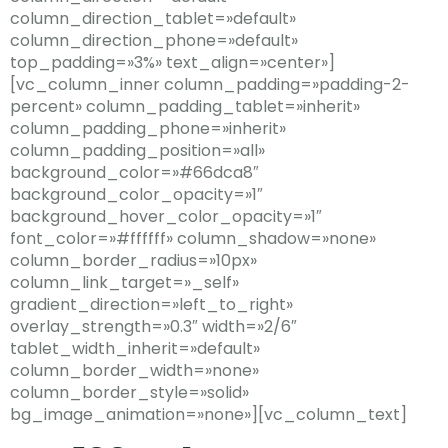
column_direction_tablet=»default»
column_direction_phone=»default»
top_padding=»3%» text_align=»center»]
[vc_column_inner column_padding=»padding-2-
percent» column_padding_tablet=»inherit»
column_padding_phone=»inherit»
column_padding_position=»all»
background_color=»#66dca8″
background_color_opacity=»1″
background_hover_color_opacity=»1″
font_color=»#ffffff» column_shadow=»none»
column_border_radius=»10px»
column_link_target=»_self»
gradient_direction=»left_to_right»
overlay_strength=»0.3″ width=»2/6″
tablet_width_inherit=»default»
column_border_width=»none»
column_border_style=»solid»
bg_image_animation=»none»][vc_column_text]