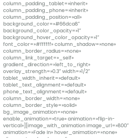
column_padding_tablet=»inherit»
column_padding_phone=»inherit»
column_padding_position=»all»
background_color=»#66dca8″
background_color_opacity=»1″
background_hover_color_opacity=»1″
font_color=»#ffffff» column_shadow=»none»
column_border_radius=»none»
column_link_target=»_self»
gradient_direction=»left_to_right»
overlay_strength=»0.3″ width=»1/2″
tablet_width_inherit=»default»
tablet_text_alignment=»default»
phone_text_alignment=»default»
column_border_width=»none»
column_border_style=»solid»
bg_image_animation=»none»
enable_animation=»true» animation=»flip-in-
vertical»][image_with_animation image_url=»800″
animation=»Fade In» hover_animation=»none»