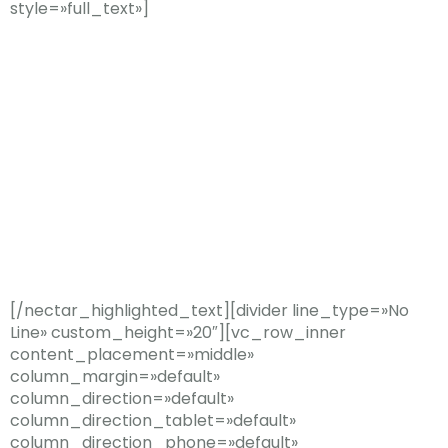
style=»full_text»]
Damos una
segunda
oportunidad
a través del
deporte
[/nectar_highlighted_text][divider line_type=»No
Line» custom_height=»20″][vc_row_inner
content_placement=»middle»
column_margin=»default»
column_direction=»default»
column_direction_tablet=»default»
column_direction_phone=»default»