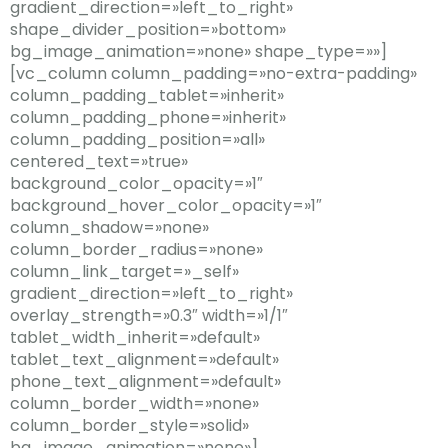
gradient_direction=»left_to_right»
shape_divider_position=»bottom»
bg_image_animation=»none» shape_type=»»]
[vc_column column_padding=»no-extra-padding»
column_padding_tablet=»inherit»
column_padding_phone=»inherit»
column_padding_position=»all»
centered_text=»true»
background_color_opacity=»1″
background_hover_color_opacity=»1″
column_shadow=»none»
column_border_radius=»none»
column_link_target=»_self»
gradient_direction=»left_to_right»
overlay_strength=»0.3″ width=»1/1″
tablet_width_inherit=»default»
tablet_text_alignment=»default»
phone_text_alignment=»default»
column_border_width=»none»
column_border_style=»solid»
bg_image_animation=»none»]