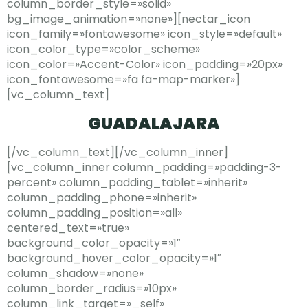
column_border_style=»solid»
bg_image_animation=»none»][nectar_icon
icon_family=»fontawesome» icon_style=»default»
icon_color_type=»color_scheme»
icon_color=»Accent-Color» icon_padding=»20px»
icon_fontawesome=»fa fa-map-marker»]
[vc_column_text]
GUADALAJARA
[/vc_column_text][/vc_column_inner]
[vc_column_inner column_padding=»padding-3-
percent» column_padding_tablet=»inherit»
column_padding_phone=»inherit»
column_padding_position=»all»
centered_text=»true»
background_color_opacity=»1″
background_hover_color_opacity=»1″
column_shadow=»none»
column_border_radius=»10px»
column_link_target=»_self»