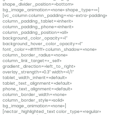
shape_divider_position=»bottom»
bg_image_animation=»none» shape_type=»»]
[vc_column column_padding=»no-extra-padding»
column_padding_tablet=»inherit»
column_padding_phone=»inherit»
column_padding_position=»all»
background_color_opacity=»1″
background_hover_color_opacity=»1″
font_color=»#ffffff» column_shadow=»none»
column_border_radius=»none»
column_link_target=»_self»
gradient_direction=»left_to_right»
overlay_strength=»0.3″ width=»1/1″
tablet_width_inherit=»default»
tablet_text_alignment=»default»
phone_text_alignment=»default»
column_border_width=»none»
column_border_style=»solid»
bg_image_animation=»none»]
[nectar_highlighted_text color_type=»regular»