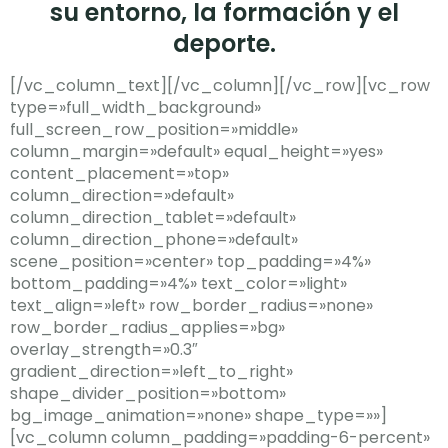
su entorno, la formación y el
deporte.
[/vc_column_text][/vc_column][/vc_row][vc_row
type=»full_width_background»
full_screen_row_position=»middle»
column_margin=»default» equal_height=»yes»
content_placement=»top»
column_direction=»default»
column_direction_tablet=»default»
column_direction_phone=»default»
scene_position=»center» top_padding=»4%»
bottom_padding=»4%» text_color=»light»
text_align=»left» row_border_radius=»none»
row_border_radius_applies=»bg»
overlay_strength=»0.3″
gradient_direction=»left_to_right»
shape_divider_position=»bottom»
bg_image_animation=»none» shape_type=»»]
[vc_column column_padding=»padding-6-percent»