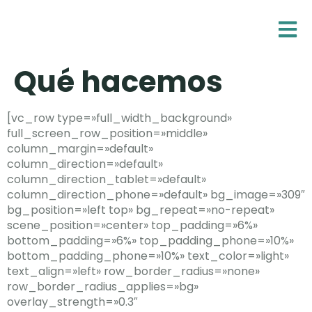
Qué hacemos
[vc_row type=»full_width_background»
full_screen_row_position=»middle»
column_margin=»default»
column_direction=»default»
column_direction_tablet=»default»
column_direction_phone=»default» bg_image=»309″
bg_position=»left top» bg_repeat=»no-repeat»
scene_position=»center» top_padding=»6%»
bottom_padding=»6%» top_padding_phone=»10%»
bottom_padding_phone=»10%» text_color=»light»
text_align=»left» row_border_radius=»none»
row_border_radius_applies=»bg»
overlay_strength=»0.3″