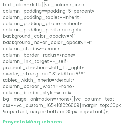
text_align=»left»][vc_column_inner
column_padding=»padding-5-percent»
column_padding_tablet=»inherit»
column_padding_phone=»inherit»
column_padding_position=»right»
background_color_opacity=»1″
background_hover_color_opacity=»1″
column_shadow=»none»
column_border_radius=»none»
column_link_target=»_self»
gradient_direction=»left_to_right»
overlay_strength=»0.3″ width=»5/6″
tablet_width_inherit=»default»
column_border_width=»none»
column_border_style=»solid»
bg_image_animation=»none»][vc_column_text
css=».vc_custom_1654181826809{margin-top: 30px
!important;margin-bottom: 30px !important;}»]
Proyecto Más que boxeo