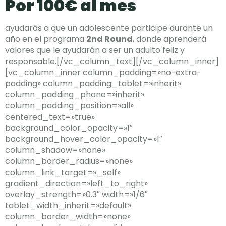
Por 100€ al mes
ayudarás a que un adolescente participe durante un
año en el programa
2nd Round
, donde aprenderá
valores que le ayudarán a ser un adulto feliz y
responsable.[/vc_column_text][/vc_column_inner]
[vc_column_inner column_padding=»no-extra-
padding» column_padding_tablet=»inherit»
column_padding_phone=»inherit»
column_padding_position=»all»
centered_text=»true»
background_color_opacity=»1″
background_hover_color_opacity=»1″
column_shadow=»none»
column_border_radius=»none»
column_link_target=»_self»
gradient_direction=»left_to_right»
overlay_strength=»0.3″ width=»1/6″
tablet_width_inherit=»default»
column_border_width=»none»