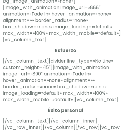
bg_image_animation=»none»]
[image_with_animation image_url=»888″
animation=»Fade In» hover_animation=»none»
alignment=»» border_radius=»none»
box_shadow=»none» image_loading=»default»
max_width=»100%» max_width_mobile=»default»]
[vc_column_text]
Esfuerzo
[/vc_column_text][divider line_type=»No Line»
custom_height=»15″][image_with_animation
image_url=»890″ animation=»Fade In»
hover_animation=»none» alignment=»»
border_radius=»none» box_shadow=»none»
image_loading=»default» max_width=»100%»
max_width_mobile=»default»][vc_column_text]
Éxito personal
[/vc_column_text][/vc_column_inner]
[/vc_row_inner][/vc_column][/vc_row][vc_row