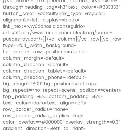
[/vc_column_text][nectar_cta btn_style=»see-
through» heading_tag=»h3″ text_color=»#333333″
button_color=»default» link_type=»regular»
alignment=»left» display=»block»
link_text=»Ayúdanos a conseguirlo»
url=»https://www.fundacionunblock.org/como-
puedes-ayudar/»][/vc_column][/vc_row][vc_row
type=»full_width_background»
full_screen_row_position=»middle»
column_margin=»default»
column_direction=»default»
column_direction_tablet=»default»
column_direction_phone=»default»
bg_image=»809″ bg_position=»left top»
bg_repeat=»no-repeat» scene_position=»center»
top_padding=»8%» bottom_padding=»8%»
text_color=»dark» text_align=»left»
row_border_radius=»none»
row_border_radius_applies=»bg»
color_overlay=»#000000″ overlay_strength=»0.3″
gradient_direction=»left_to_right»