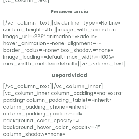
[vc_column_text]
Perseverancia
[/vc_column_text][divider line_type=»No Line»
custom_height=»15″][image_with_animation
image_url=»889″ animation=»Fade In»
hover_animation=»none» alignment=»»
border_radius=»none» box_shadow=»none»
image_loading=»default» max_width=»100%»
max_width_mobile=»default»][vc_column_text]
Deportividad
[/vc_column_text][/vc_column_inner]
[vc_column_inner column_padding=»no-extra-
padding» column_padding_tablet=»inherit»
column_padding_phone=»inherit»
column_padding_position=»all»
background_color_opacity=»1″
background_hover_color_opacity=»1″
column_shadow=»none»