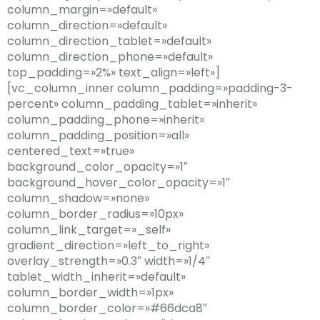
column_margin=»default»
column_direction=»default»
column_direction_tablet=»default»
column_direction_phone=»default»
top_padding=»2%» text_align=»left»]
[vc_column_inner column_padding=»padding-3-
percent» column_padding_tablet=»inherit»
column_padding_phone=»inherit»
column_padding_position=»all»
centered_text=»true»
background_color_opacity=»1″
background_hover_color_opacity=»1″
column_shadow=»none»
column_border_radius=»10px»
column_link_target=»_self»
gradient_direction=»left_to_right»
overlay_strength=»0.3″ width=»1/4″
tablet_width_inherit=»default»
column_border_width=»1px»
column_border_color=»#66dca8″