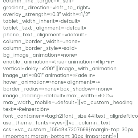
column_link_target=»_self»
gradient_direction=»left_to_right»
overlay_strength=»0.3″ width=»1/2″
tablet_width_inherit=»default»
tablet_text_alignment=»default»
phone_text_alignment=»default»
column_border_width=»none»
column_border_style=»solid»
bg_image_animation=»none»
enable_animation=»true» animation=»flip-in-
vertical» delay=»200″][image_with_animation
image_url=»801″ animation=»Fade In»
hover_animation=»none» alignment=»»
border_radius=»none» box_shadow=»none»
image_loading=»default» max_width=»100%»
max_width_mobile=»default»][vc_custom_heading
text=»Reinserción»
font_container=»tag:h2|font_size:44|text_align:left|c
use_theme_fonts=»yes»][vc_column_text
css=».vc_custom_1654847307699{margin-top: 30px
!important;margin-bottom: 30px !important;}»]