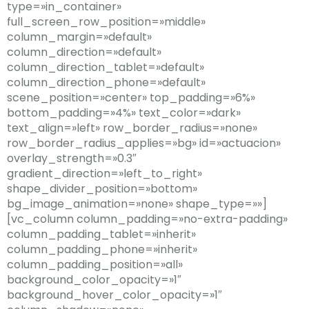
type=»in_container»
full_screen_row_position=»middle»
column_margin=»default»
column_direction=»default»
column_direction_tablet=»default»
column_direction_phone=»default»
scene_position=»center» top_padding=»6%»
bottom_padding=»4%» text_color=»dark»
text_align=»left» row_border_radius=»none»
row_border_radius_applies=»bg» id=»actuacion»
overlay_strength=»0.3″
gradient_direction=»left_to_right»
shape_divider_position=»bottom»
bg_image_animation=»none» shape_type=»»]
[vc_column column_padding=»no-extra-padding»
column_padding_tablet=»inherit»
column_padding_phone=»inherit»
column_padding_position=»all»
background_color_opacity=»1″
background_hover_color_opacity=»1″