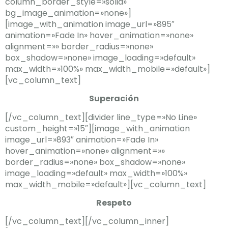
column_border_style=»solid»
bg_image_animation=»none»]
[image_with_animation image_url=»895″
animation=»Fade In» hover_animation=»none»
alignment=»» border_radius=»none»
box_shadow=»none» image_loading=»default»
max_width=»100%» max_width_mobile=»default»]
[vc_column_text]
Superación
[/vc_column_text][divider line_type=»No Line»
custom_height=»15″][image_with_animation
image_url=»893″ animation=»Fade In»
hover_animation=»none» alignment=»»
border_radius=»none» box_shadow=»none»
image_loading=»default» max_width=»100%»
max_width_mobile=»default»][vc_column_text]
Respeto
[/vc_column_text][/vc_column_inner]