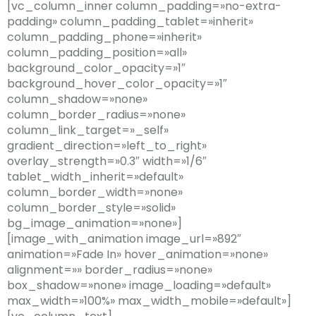
[vc_column_inner column_padding=»no-extra-
padding» column_padding_tablet=»inherit»
column_padding_phone=»inherit»
column_padding_position=»all»
background_color_opacity=»1″
background_hover_color_opacity=»1″
column_shadow=»none»
column_border_radius=»none»
column_link_target=»_self»
gradient_direction=»left_to_right»
overlay_strength=»0.3″ width=»1/6″
tablet_width_inherit=»default»
column_border_width=»none»
column_border_style=»solid»
bg_image_animation=»none»]
[image_with_animation image_url=»892″
animation=»Fade In» hover_animation=»none»
alignment=»» border_radius=»none»
box_shadow=»none» image_loading=»default»
max_width=»100%» max_width_mobile=»default»]