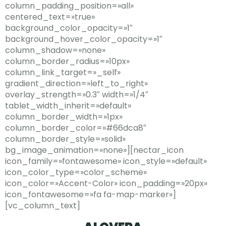
column_padding_position=»all»
centered_text=»true»
background_color_opacity=»1″
background_hover_color_opacity=»1″
column_shadow=»none»
column_border_radius=»10px»
column_link_target=»_self»
gradient_direction=»left_to_right»
overlay_strength=»0.3″ width=»1/4″
tablet_width_inherit=»default»
column_border_width=»1px»
column_border_color=»#66dca8″
column_border_style=»solid»
bg_image_animation=»none»][nectar_icon
icon_family=»fontawesome» icon_style=»default»
icon_color_type=»color_scheme»
icon_color=»Accent-Color» icon_padding=»20px»
icon_fontawesome=»fa fa-map-marker»]
[vc_column_text]