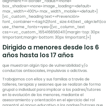
alignment=»» border_radius=»none»
box_shadow=»none» image_loading=»default»
max_width=»100%» max_width_mobile=»default»]
[vc_custom_heading text=»Prevención»
font_container=»tag:h2|font_size:44|text_align:left|col
use_theme_fonts=»yes»][vc_column_text
css=».vc_custom_1654168560411{margin-top: 30px
!important;margin-bottom: 30px !important;}»]
Dirigido a menores desde los 6
años hasta los 17 años
que muestran algún tipo de vulnerabilidad y/o
conductas antisociales, impulsivas o adictivas.
Trabajamos con ellos y sus familias a través de
talleres, terapias y sesiones que se realizan de forma
grupal o individual para implicar a los padres/tutores
en la evolución de los menores, mediante el
asesoramiento y orientación en el ejercicio del rol
parental, el apoyo educativo a los padres/tutores que