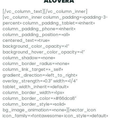
ALOVERA
[/vc_column_text][/vc_column_inner]
[vc_column_inner column_padding=»padding-3-
percent» column_padding_tablet=»inherit»
column_padding_phone=»inherit»
column_padding_position=»all»
centered_text=»true»
background_color_opacity=»1″
background_hover_color_opacity=»1″
column_shadow=»none»
column_border_radius=»none»
column_link_target=»_self»
gradient_direction=»left_to_right»
overlay_strength=»0.3″ width=»1/4″
tablet_width_inherit=»default»
column_border_width=»1px»
column_border_color=»#66dca8″
column_border_style=»solid»
bg_image_animation=»none»][nectar_icon
icon_family=»fontawesome» icon_style=»default»