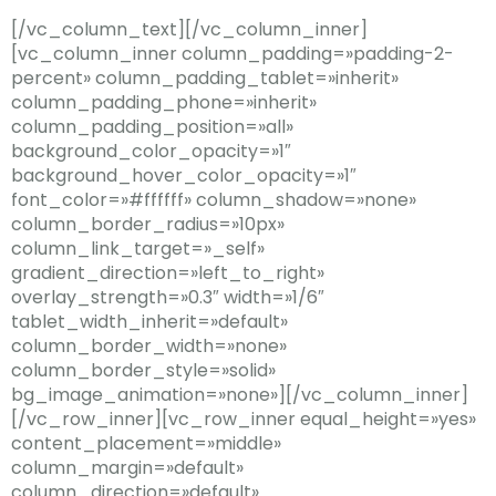
[/vc_column_text][/vc_column_inner]
[vc_column_inner column_padding=»padding-2-
percent» column_padding_tablet=»inherit»
column_padding_phone=»inherit»
column_padding_position=»all»
background_color_opacity=»1″
background_hover_color_opacity=»1″
font_color=»#ffffff» column_shadow=»none»
column_border_radius=»10px»
column_link_target=»_self»
gradient_direction=»left_to_right»
overlay_strength=»0.3″ width=»1/6″
tablet_width_inherit=»default»
column_border_width=»none»
column_border_style=»solid»
bg_image_animation=»none»][/vc_column_inner]
[/vc_row_inner][vc_row_inner equal_height=»yes»
content_placement=»middle»
column_margin=»default»
column_direction=»default»