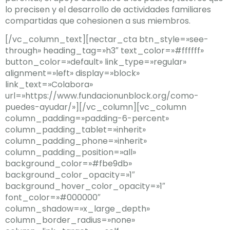
lo precisen y el desarrollo de actividades familiares
compartidas que cohesionen a sus miembros.
[/vc_column_text][nectar_cta btn_style=»see-
through» heading_tag=»h3″ text_color=»#ffffff»
button_color=»default» link_type=»regular»
alignment=»left» display=»block»
link_text=»Colabora»
url=»https://www.fundacionunblock.org/como-
puedes-ayudar/»][/vc_column][vc_column
column_padding=»padding-6-percent»
column_padding_tablet=»inherit»
column_padding_phone=»inherit»
column_padding_position=»all»
background_color=»#fbe9db»
background_color_opacity=»1″
background_hover_color_opacity=»1″
font_color=»#000000″
column_shadow=»x_large_depth»
column_border_radius=»none»