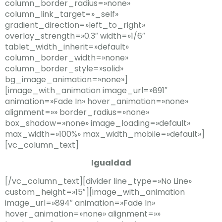
column_border_radius=»none»
column_link_target=»_self»
gradient_direction=»left_to_right»
overlay_strength=»0.3″ width=»1/6″
tablet_width_inherit=»default»
column_border_width=»none»
column_border_style=»solid»
bg_image_animation=»none»]
[image_with_animation image_url=»891″
animation=»Fade In» hover_animation=»none»
alignment=»» border_radius=»none»
box_shadow=»none» image_loading=»default»
max_width=»100%» max_width_mobile=»default»]
[vc_column_text]
Igualdad
[/vc_column_text][divider line_type=»No Line»
custom_height=»15″][image_with_animation
image_url=»894″ animation=»Fade In»
hover_animation=»none» alignment=»»