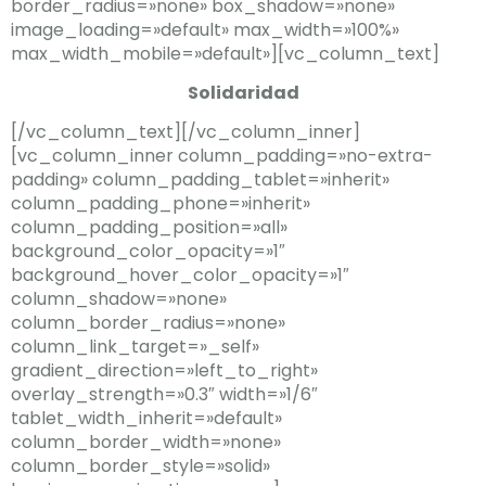
border_radius=»none» box_shadow=»none»
image_loading=»default» max_width=»100%»
max_width_mobile=»default»][vc_column_text]
Solidaridad
[/vc_column_text][/vc_column_inner]
[vc_column_inner column_padding=»no-extra-
padding» column_padding_tablet=»inherit»
column_padding_phone=»inherit»
column_padding_position=»all»
background_color_opacity=»1″
background_hover_color_opacity=»1″
column_shadow=»none»
column_border_radius=»none»
column_link_target=»_self»
gradient_direction=»left_to_right»
overlay_strength=»0.3″ width=»1/6″
tablet_width_inherit=»default»
column_border_width=»none»
column_border_style=»solid»